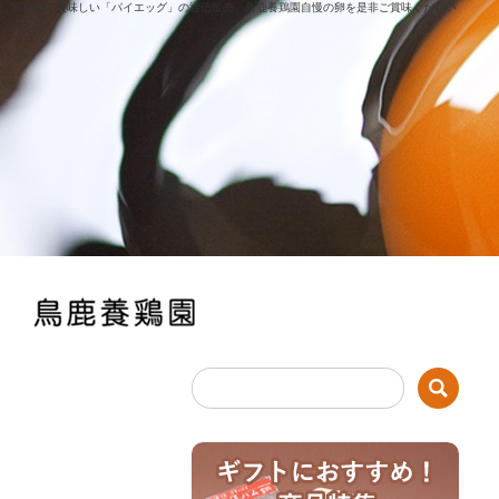
無添加で美味しい「パイエッグ」の通信販売。鳥鹿養鶏園自慢の卵を是非ご賞味ください