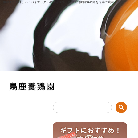
無添加で美味しい「パイエッグ」の通信販売。鳥鹿養鶏園自慢の卵を是非ご賞味ください